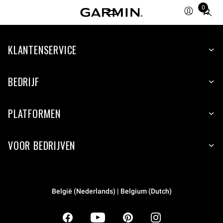
0
Total
items
in
KLANTENSERVICE
cart:
0
BEDRIJF
PLATFORMEN
VOOR BEDRIJVEN
België (Nederlands) | Belgium (Dutch)