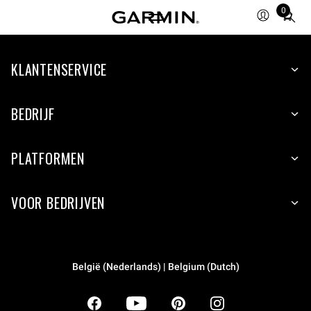
0
Total
items
in
KLANTENSERVICE
cart:
0
BEDRIJF
PLATFORMEN
VOOR BEDRIJVEN
België (Nederlands) | Belgium (Dutch)