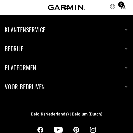
0
Total
items
in
KLANTENSERVICE
cart:
0
BEDRIJF
PLATFORMEN
VOOR BEDRIJVEN
België (Nederlands) | Belgium (Dutch)