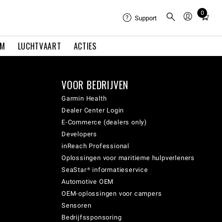
0
Total
Support
items
in
EM
LUCHTVAART
ACTIES
cart:
0
VOOR BEDRIJVEN
Garmin Health
Dealer Center Login
E-Commerce (dealers only)
Developers
inReach Professional
Oplossingen voor maritieme hulpverleners
SeaStar® informatieservice
Automotive OEM
OEM-oplossingen voor campers
Sensoren
Bedrijfssponsoring