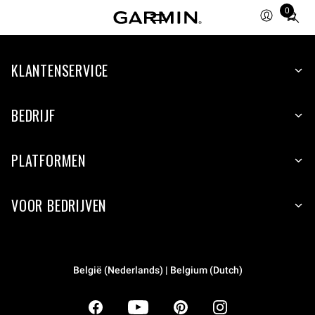
0
Total
items
in
KLANTENSERVICE
cart:
0
BEDRIJF
PLATFORMEN
VOOR BEDRIJVEN
België (Nederlands) | Belgium (Dutch)