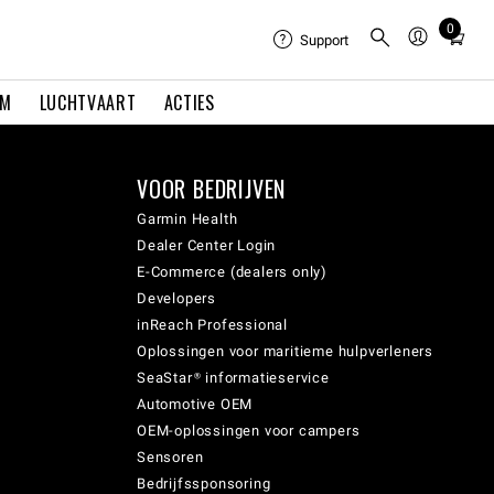
0
Total
Support
items
in
EM
LUCHTVAART
ACTIES
cart:
0
VOOR BEDRIJVEN
Garmin Health
Dealer Center Login
E-Commerce (dealers only)
Developers
inReach Professional
Oplossingen voor maritieme hulpverleners
SeaStar® informatieservice
Automotive OEM
OEM-oplossingen voor campers
Sensoren
Bedrijfssponsoring