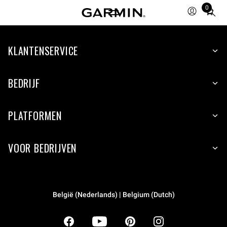
0
Total
items
in
KLANTENSERVICE
cart:
0
BEDRIJF
PLATFORMEN
VOOR BEDRIJVEN
België (Nederlands) | Belgium (Dutch)