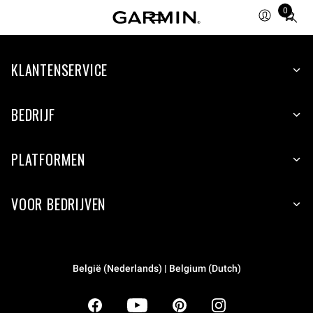
0
Total
items
in
KLANTENSERVICE
cart:
0
BEDRIJF
PLATFORMEN
VOOR BEDRIJVEN
België (Nederlands) | Belgium (Dutch)