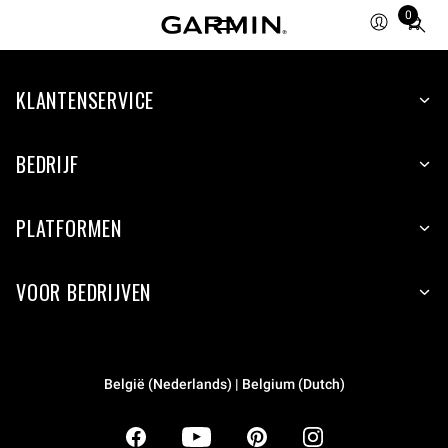
0
Total
items
in
KLANTENSERVICE
cart:
0
BEDRIJF
PLATFORMEN
VOOR BEDRIJVEN
België (Nederlands) | Belgium (Dutch)