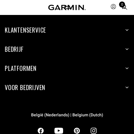
0
Total
items
in
KLANTENSERVICE
cart:
0
BEDRIJF
PLATFORMEN
VOOR BEDRIJVEN
België (Nederlands) | Belgium (Dutch)