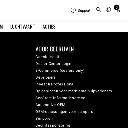
0
Total
Support
items
in
EM
LUCHTVAART
ACTIES
cart:
0
VOOR BEDRIJVEN
Garmin Health
Dealer Center Login
E-Commerce (dealers only)
Developers
inReach Professional
Oplossingen voor maritieme hulpverleners
SeaStar® informatieservice
Automotive OEM
OEM-oplossingen voor campers
Sensoren
Bedrijfssponsoring