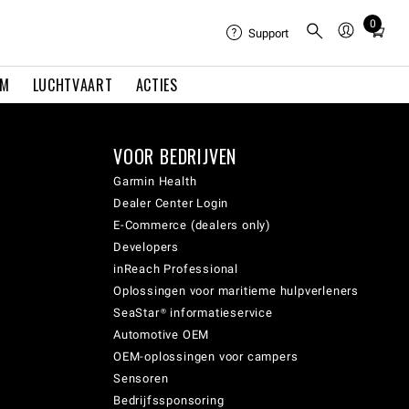
0
Total
Support
items
in
EM
LUCHTVAART
ACTIES
cart:
0
VOOR BEDRIJVEN
Garmin Health
Dealer Center Login
E-Commerce (dealers only)
Developers
inReach Professional
Oplossingen voor maritieme hulpverleners
SeaStar® informatieservice
Automotive OEM
OEM-oplossingen voor campers
Sensoren
Bedrijfssponsoring