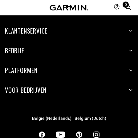
0
Total
items
in
KLANTENSERVICE
cart:
0
BEDRIJF
PLATFORMEN
VOOR BEDRIJVEN
België (Nederlands) | Belgium (Dutch)