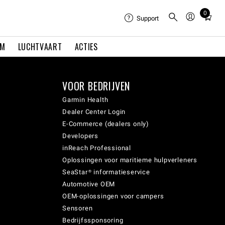
0
Total
Support
items
in
EM
LUCHTVAART
ACTIES
cart:
0
VOOR BEDRIJVEN
Garmin Health
Dealer Center Login
E-Commerce (dealers only)
Developers
inReach Professional
Oplossingen voor maritieme hulpverleners
SeaStar® informatieservice
Automotive OEM
OEM-oplossingen voor campers
Sensoren
Bedrijfssponsoring