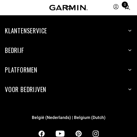
0
Total
items
in
KLANTENSERVICE
cart:
0
BEDRIJF
PLATFORMEN
VOOR BEDRIJVEN
België (Nederlands) | Belgium (Dutch)