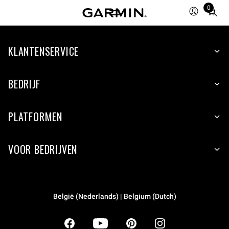
0
Total
items
in
KLANTENSERVICE
cart:
0
BEDRIJF
PLATFORMEN
VOOR BEDRIJVEN
België (Nederlands) | Belgium (Dutch)