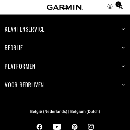
0
Total
items
in
KLANTENSERVICE
cart:
0
BEDRIJF
PLATFORMEN
VOOR BEDRIJVEN
België (Nederlands) | Belgium (Dutch)