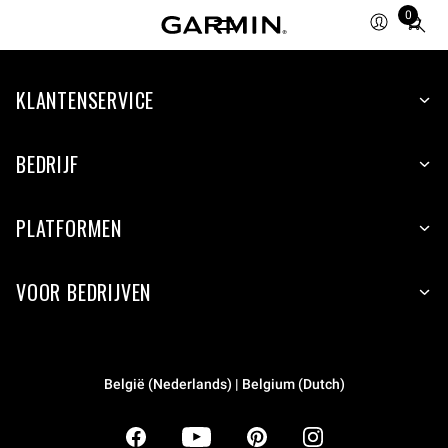
0
Total
items
in
KLANTENSERVICE
cart:
0
BEDRIJF
PLATFORMEN
VOOR BEDRIJVEN
België (Nederlands) | Belgium (Dutch)