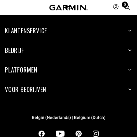
0
Total
items
in
KLANTENSERVICE
cart:
0
BEDRIJF
PLATFORMEN
VOOR BEDRIJVEN
België (Nederlands) | Belgium (Dutch)