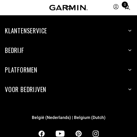
0
Total
items
in
KLANTENSERVICE
cart:
0
BEDRIJF
PLATFORMEN
VOOR BEDRIJVEN
België (Nederlands) | Belgium (Dutch)