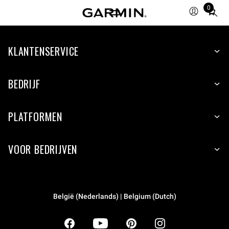
0
Total
items
in
KLANTENSERVICE
cart:
0
BEDRIJF
PLATFORMEN
VOOR BEDRIJVEN
België (Nederlands) | Belgium (Dutch)