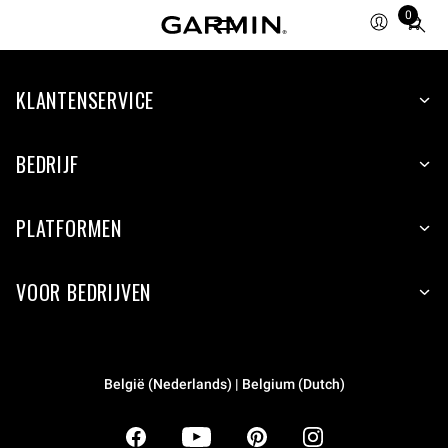
0
Total
items
in
KLANTENSERVICE
cart:
0
BEDRIJF
PLATFORMEN
VOOR BEDRIJVEN
België (Nederlands) | Belgium (Dutch)