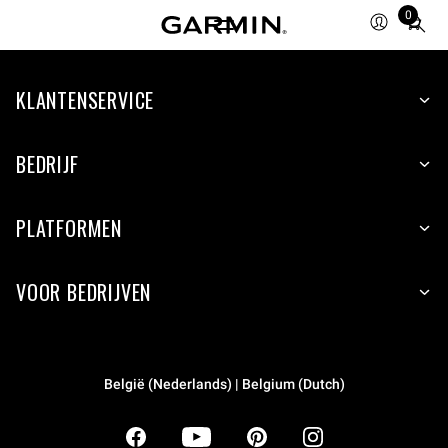
0
Total
items
in
KLANTENSERVICE
cart:
0
BEDRIJF
PLATFORMEN
VOOR BEDRIJVEN
België (Nederlands) | Belgium (Dutch)