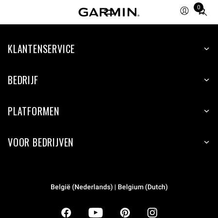
0
Total
items
in
KLANTENSERVICE
cart:
0
BEDRIJF
PLATFORMEN
VOOR BEDRIJVEN
België (Nederlands) | Belgium (Dutch)