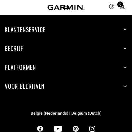
0
Total
items
in
KLANTENSERVICE
cart:
0
BEDRIJF
PLATFORMEN
VOOR BEDRIJVEN
België (Nederlands) | Belgium (Dutch)