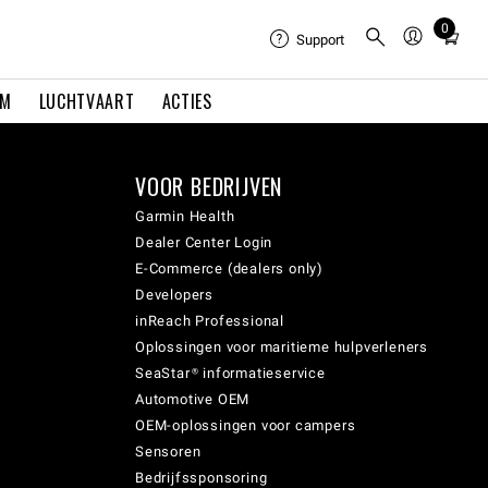
0
Total
Support
items
in
EM
LUCHTVAART
ACTIES
cart:
0
VOOR BEDRIJVEN
Garmin Health
Dealer Center Login
E-Commerce (dealers only)
Developers
inReach Professional
Oplossingen voor maritieme hulpverleners
SeaStar® informatieservice
Automotive OEM
OEM-oplossingen voor campers
Sensoren
Bedrijfssponsoring