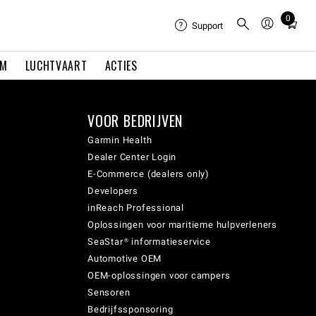
0
Total
Support
items
in
EM
LUCHTVAART
ACTIES
cart:
0
VOOR BEDRIJVEN
Garmin Health
Dealer Center Login
E-Commerce (dealers only)
Developers
inReach Professional
Oplossingen voor maritieme hulpverleners
SeaStar® informatieservice
Automotive OEM
OEM-oplossingen voor campers
Sensoren
Bedrijfssponsoring