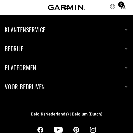
0
Total
items
in
KLANTENSERVICE
cart:
0
BEDRIJF
PLATFORMEN
VOOR BEDRIJVEN
België (Nederlands) | Belgium (Dutch)