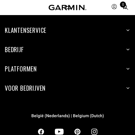
0
Total
items
in
KLANTENSERVICE
cart:
0
BEDRIJF
PLATFORMEN
VOOR BEDRIJVEN
België (Nederlands) | Belgium (Dutch)