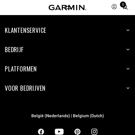
0
Total
items
in
KLANTENSERVICE
cart:
0
BEDRIJF
PLATFORMEN
VOOR BEDRIJVEN
België (Nederlands) | Belgium (Dutch)