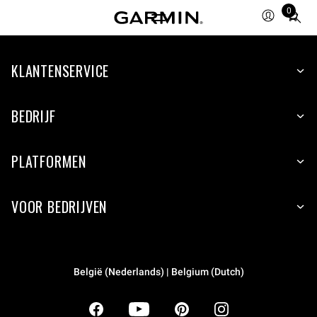
0
Total
items
in
KLANTENSERVICE
cart:
0
BEDRIJF
PLATFORMEN
VOOR BEDRIJVEN
België (Nederlands) | Belgium (Dutch)