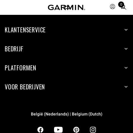
0
Total
items
in
KLANTENSERVICE
cart:
0
BEDRIJF
PLATFORMEN
VOOR BEDRIJVEN
België (Nederlands) | Belgium (Dutch)