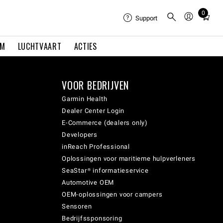
0
Total
Support
items
in
EM
LUCHTVAART
ACTIES
cart:
0
VOOR BEDRIJVEN
Garmin Health
Dealer Center Login
E-Commerce (dealers only)
Developers
inReach Professional
Oplossingen voor maritieme hulpverleners
SeaStar® informatieservice
Automotive OEM
OEM-oplossingen voor campers
Sensoren
Bedrijfssponsoring