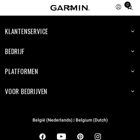
0
Total
items
in
KLANTENSERVICE
cart:
0
BEDRIJF
PLATFORMEN
VOOR BEDRIJVEN
België (Nederlands) | Belgium (Dutch)