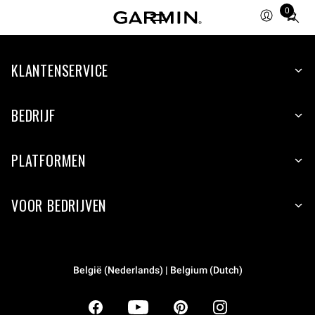
0
Total
items
in
KLANTENSERVICE
cart:
0
BEDRIJF
PLATFORMEN
VOOR BEDRIJVEN
België (Nederlands) | Belgium (Dutch)