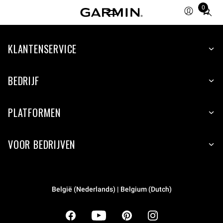
0
Total
items
in
cart:
KLANTENSERVICE
0
BEDRIJF
PLATFORMEN
VOOR BEDRIJVEN
België (Nederlands) | Belgium (Dutch)