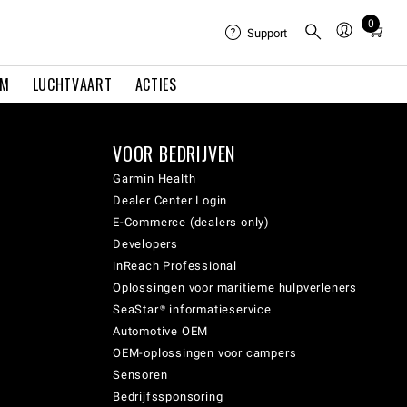
0
Total
Support
items
in
EM
LUCHTVAART
ACTIES
cart:
0
VOOR BEDRIJVEN
Garmin Health
Dealer Center Login
E-Commerce (dealers only)
Developers
inReach Professional
Oplossingen voor maritieme hulpverleners
SeaStar® informatieservice
Automotive OEM
OEM-oplossingen voor campers
Sensoren
Bedrijfssponsoring