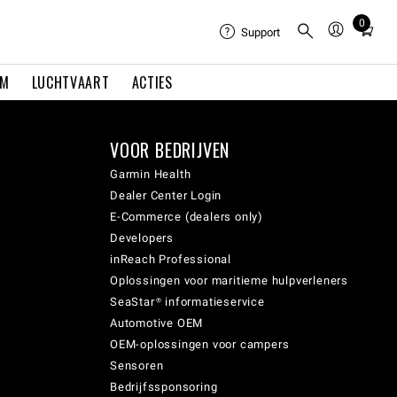
0
Total
Support
items
in
EM
LUCHTVAART
ACTIES
cart:
0
VOOR BEDRIJVEN
Garmin Health
Dealer Center Login
E-Commerce (dealers only)
Developers
inReach Professional
Oplossingen voor maritieme hulpverleners
SeaStar® informatieservice
Automotive OEM
OEM-oplossingen voor campers
Sensoren
Bedrijfssponsoring