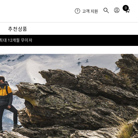
0
Total
고객 지원
items
in
내
추천상품
cart:
0
 최대 12개월 무이자