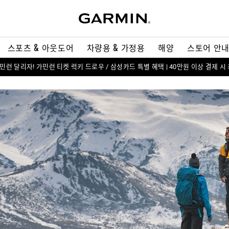
스포츠 & 아웃도어
차량용 & 가정용
해양
스토어 안
 가민런 달리자! 가민런 티켓 럭키 드로우 / 삼성카드 특별 혜택 | 40만원 이상 결제 시