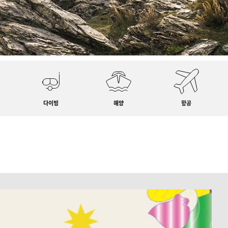
다이빙
해양
항공