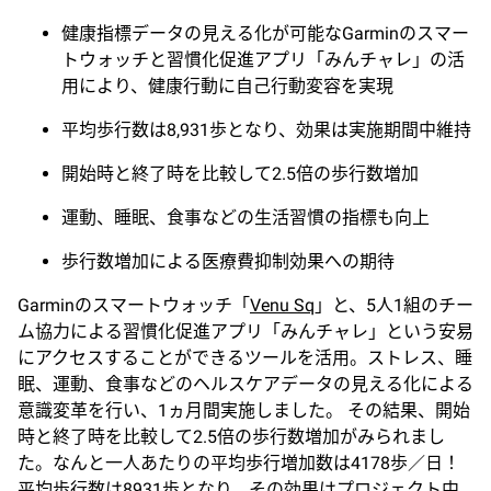
健康指標データの見える化が可能なGarminのスマー
トウォッチと習慣化促進アプリ「みんチャレ」の活
用により、健康行動に自己行動変容を実現
平均歩行数は8,931歩となり、効果は実施期間中維持
開始時と終了時を比較して2.5倍の歩行数増加
運動、睡眠、食事などの生活習慣の指標も向上
歩行数増加による医療費抑制効果への期待
Garminのスマートウォッチ「
Venu Sq
」と、5人1組のチー
ム協力による習慣化促進アプリ「みんチャレ」という安易
にアクセスすることができるツールを活用。ストレス、睡
眠、運動、食事などのヘルスケアデータの見える化による
意識変革を行い、1ヵ月間実施しました。 その結果、開始
時と終了時を比較して2.5倍の歩行数増加がみられまし
た。なんと一人あたりの平均歩行増加数は4178歩／日！
平均歩行数は8931歩となり、その効果はプロジェクト中