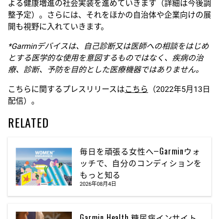
よる健康増進の社会実装を進めていきます（詳細は今後調
整予定）。さらには、それをほかの自治体や企業向けの展
開も視野に入れていきます。
*Garmin
デバイスは、自己診断又は医師への相談をはじめ
とする医学的な使用を意図するものではなく、疾病の治
療、診断、予防を目的とした医療機器ではありません。
こちらに関するプレスリリースは
こちら
（2022年5月13日
配信）。
RELATED
毎日を頑張る女性へ―Garminウォ
ッチで、自分のコンディションを
もっと知る
2026年08月4日
Garmin Health 糖尿病インサイト