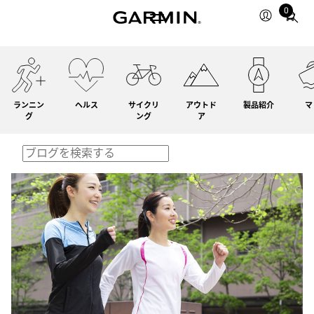
0
Total
items
in
cart:
0
ランニン
ヘルス
サイクリ
アウトド
製品紹介
マ
グ
ング
ア