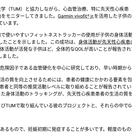
ンヘン工科大学（TUM）と協力しながら、心血管治療、特に先天性心
活動をモニターしてきました。
Garmin vívofit® jr.
を活用した子供の
ています。
の研究では、快適で使いやすいフィットネストラッカーの使用が子供の
成したことを示しました。この成功は、
身体活動が先天性心疾患
体活動が活発な子供ほど、全体的なQOLが高いことが報告され
しました。
危険因子である血管硬化を中心に研究しており、早い時期から
活の質を向上させるためには、患者の健康にかかわる要素を包
患者と同等の推奨活動レベルに取り組めることが報告されてい
活用した身体活動のトラッキングが、先天性心疾患患者の生活の質
nterおよびTUMで取り組んでいる彼のプロジェクトと、それらの中
あるもので、妊娠初期に発症することが多いです。軽度のもの