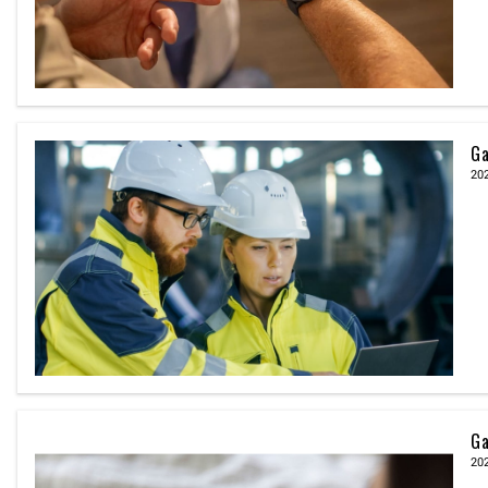
G
20
G
20