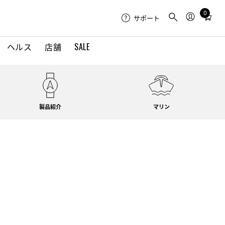
0
Total
サポート
items
in
ヘルス
店舗
SALE
cart:
0
製品紹介
マリン