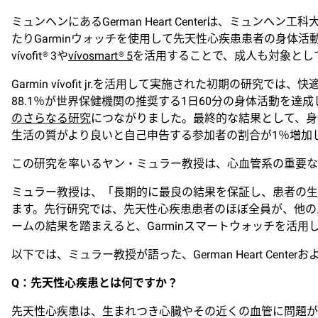
ミュンヘンにあるGerman Heart Centerは、ミュ
たりGarminウォッチを使用して先天性心疾患患者の身体
vívofit® 3や
vívosmart® 5
を活用することで、成人も対象とし
Garmin vívofit jr.を活用して実施された初期
88.1％が世界保健機関の推奨する1日60分の身体活動を達
のさらなる研究
につながりました。最終的な結果として、身
生活の質がより良いと自己申告する参加者の割合が1％増加
この研究を率いるヤン・ミュラー教授は、心血管系の重要な
ミュラー教授は、「長期的に最良の結果を保証し、患者の生
ます。先行研究では、先天性心疾患患者のほぼ全員が、他の
ームの結果を踏まえると、Garminスマートウォッチを
以下では、ミュラー教授が語った、German Heart Ce
Q
：先天性心疾患とは何ですか？
先天性心疾患は、生まれつき心臓やその近くの血管に問題が