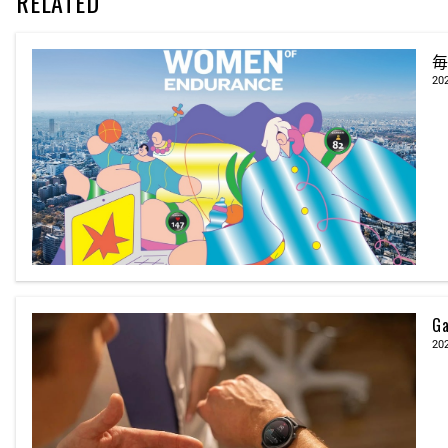
RELATED
毎
20
G
20