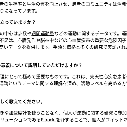
者の生存率と生活の質を向上させ、患者のコミュニティは活発
りになっています。
役立っていますか？
の中心は歩数や
週間運動量
などの運動に関するデータです。運
不足は、心臓発作や脳卒中などの心血管疾患の重要な危険因子
高いデータを提供します。手頃な価格と
多くの研究
で実証され
の意義について説明していただけますか？
理にとって極めて重要なものです。これは、先天性心疾患患者
運動というテーマに関する理解を深め、活動レベルを高める方
詳しく教えてください。
きな加速度計を使うことなく、個人が運動に関する研究に参加
リューションである
Fitrockr
を介することで、個人がフィット