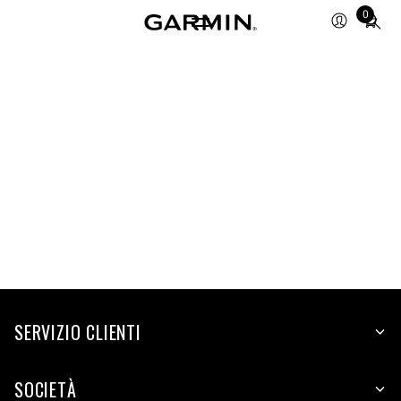
Total
0
items
in
cart:
0
SERVIZIO CLIENTI
SOCIETÀ