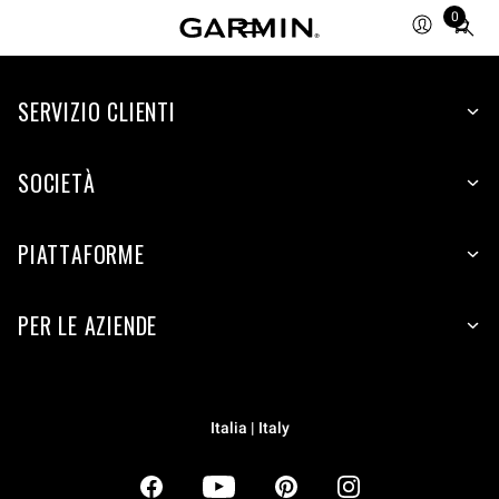
0
Total
items
in
SERVIZIO CLIENTI
cart:
0
SOCIETÀ
PIATTAFORME
PER LE AZIENDE
Italia | Italy