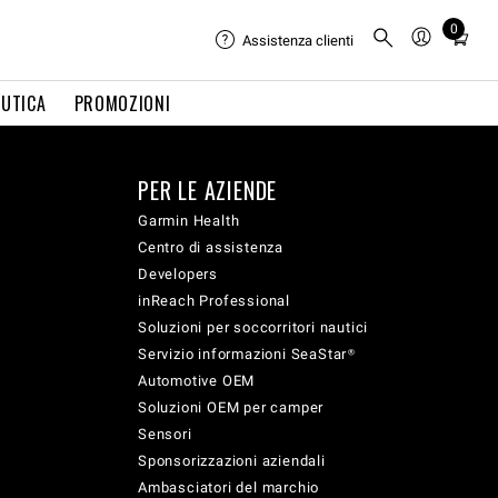
0
Total
Assistenza clienti
items
in
UTICA
PROMOZIONI
cart:
0
PER LE AZIENDE
Garmin Health
Centro di assistenza
Developers
inReach Professional
Soluzioni per soccorritori nautici
Servizio informazioni SeaStar®
Automotive OEM
Soluzioni OEM per camper
Sensori
Sponsorizzazioni aziendali
Ambasciatori del marchio