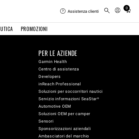
0
Total
Assistenza clienti
items
in
UTICA
PROMOZIONI
cart:
0
PER LE AZIENDE
Garmin Health
Centro di assistenza
Developers
inReach Professional
Soluzioni per soccorritori nautici
Servizio informazioni SeaStar®
Automotive OEM
Soluzioni OEM per camper
Sensori
Sponsorizzazioni aziendali
Ambasciatori del marchio