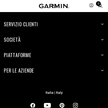
0
Total
items
in
SERVIZIO CLIENTI
cart:
0
SOCIETÀ
PIATTAFORME
PER LE AZIENDE
Italia | Italy