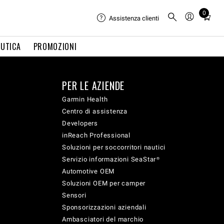
0
Total
Assistenza clienti
items
in
UTICA
PROMOZIONI
cart:
0
PER LE AZIENDE
Garmin Health
Centro di assistenza
Developers
inReach Professional
Soluzioni per soccorritori nautici
Servizio informazioni SeaStar®
Automotive OEM
Soluzioni OEM per camper
Sensori
Sponsorizzazioni aziendali
Ambasciatori del marchio