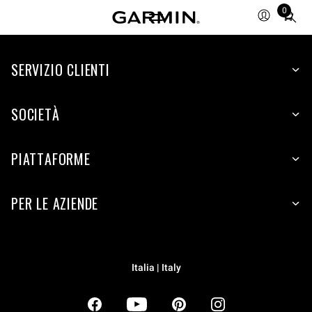
0
Total
items
in
SERVIZIO CLIENTI
cart:
0
SOCIETÀ
PIATTAFORME
PER LE AZIENDE
Italia | Italy