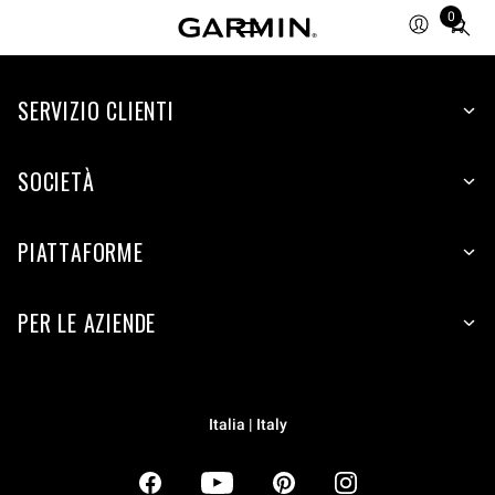
0
Total
items
in
SERVIZIO CLIENTI
cart:
0
SOCIETÀ
PIATTAFORME
PER LE AZIENDE
Italia | Italy