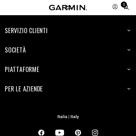
0
Total
items
in
SERVIZIO CLIENTI
cart:
0
SOCIETÀ
PIATTAFORME
PER LE AZIENDE
Italia | Italy